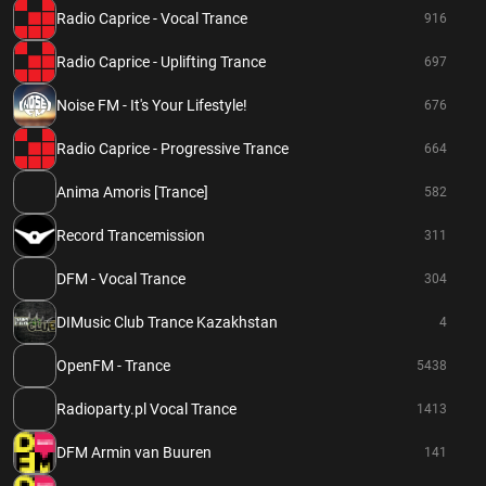
Radio Caprice - Vocal Trance
916
Radio Caprice - Uplifting Trance
697
Noise FM - It's Your Lifestyle!
676
Radio Caprice - Progressive Trance
664
Anima Amoris [Trance]
582
Record Trancemission
311
DFM - Vocal Trance
304
DIMusic Club Trance Kazakhstan
4
OpenFM - Trance
5438
Radioparty.pl Vocal Trance
1413
DFM Armin van Buuren
141