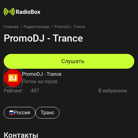
Главная
Радиостанции
PromoDJ - Trance
PromoDJ - Trance
Радиостанции
Жанры
Страны
Рейтинг
Слушать
Избранное
PromoDJ - Trance
О нас
Поток на паузе
Рейтинг:
487
В избранное
Добавить радиостанцию
Контакты
Конфиденциальность
Россия
Транс
Контакты