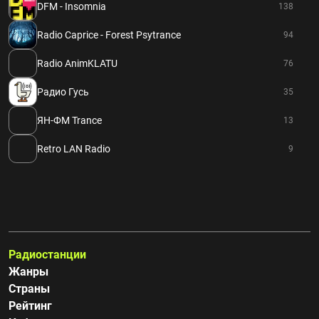
DFM - Insomnia
138
Radio Caprice - Forest Psytrance
94
Radio AnimKLATU
76
Радио Гусь
35
ЯН-ФМ Trance
13
Retro LAN Radio
9
Радиостанции
Жанры
Страны
Рейтинг