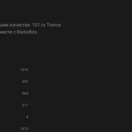
ем качестве. 101.ru Trance
есте с RadioBox.
1016
697
664
311
4
1413