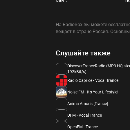
Сайт:
ht
На RadioBox вы можете бесплатно 
вещает в стране Россия. Основны
Слушайте также
DiscoverTranceRadio (MP3 HQ ste
192kBit/s)
Radio Caprice - Vocal Trance
Noise FM - It's Your Lifestyle!
Anima Amoris [Trance]
DFM - Vocal Trance
OpenFM - Trance