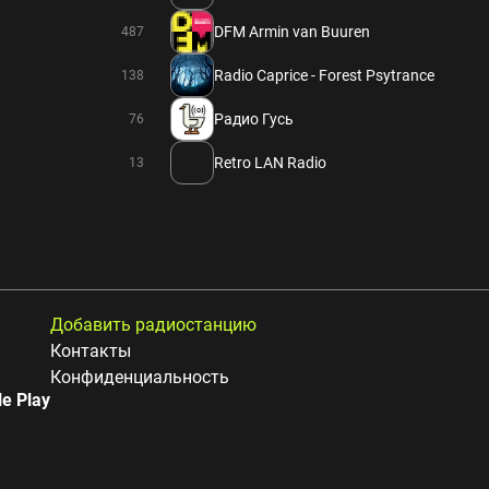
DFM Armin van Buuren
487
Radio Caprice - Forest Psytrance
138
Радио Гусь
76
Retro LAN Radio
13
Добавить радиостанцию
Контакты
Конфиденциальность
e Play