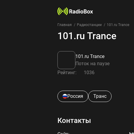
Главная
Радиостанции
101.ru Trance
101.ru Trance
101.ru Trance
Поток на паузе
Рейтинг:
1036
Россия
Транс
Контакты