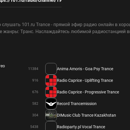
tps://101.ru/radio/channel/19
слушать 101.ru Trance - прямой эфир радио онлайн в хорош
е жанры: Транс. Наслаждайтесь любимой радиостанцией вм
reo
Anima Amoris - Goa Psy Trance
11384
Radio Caprice - Uplifting Trance
916
Radio Caprice - Progressive Trance
676
Record Trancemission
582
DIMusic Club Trance Kazakhstan
304
Radioparty.pl Vocal Trance
5438