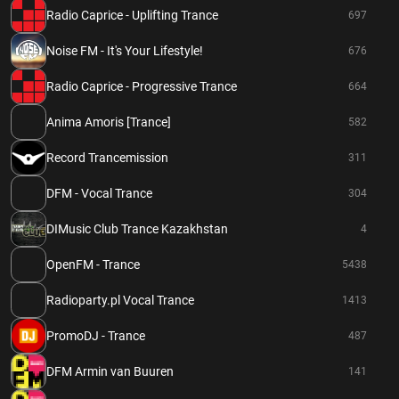
Radio Caprice - Uplifting Trance
697
Noise FM - It's Your Lifestyle!
676
Radio Caprice - Progressive Trance
664
Anima Amoris [Trance]
582
Record Trancemission
311
DFM - Vocal Trance
304
DIMusic Club Trance Kazakhstan
4
OpenFM - Trance
5438
Radioparty.pl Vocal Trance
1413
PromoDJ - Trance
487
DFM Armin van Buuren
141