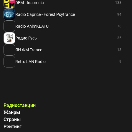
DFM - Insomnia
138
Radio Caprice - Forest Psytrance
94
Radio AnimKLATU
76
Радио Гусь
35
ЯН-ФМ Trance
13
Retro LAN Radio
9
Радиостанции
Жанры
Страны
Рейтинг