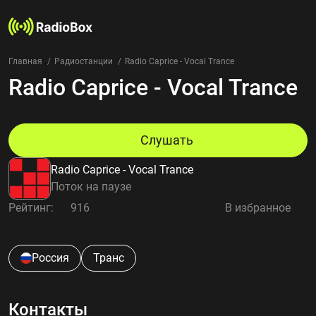
Главная
Радиостанции
Radio Caprice - Vocal Trance
Radio Caprice - Vocal Trance
Радиостанции
Жанры
Страны
Рейтинг
Слушать
Избранное
Radio Caprice - Vocal Trance
О нас
Поток на паузе
Рейтинг:
916
В избранное
Добавить радиостанцию
Контакты
Конфиденциальность
Россия
Транс
Контакты