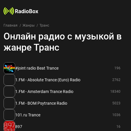
Главная
Жанры
Транс
Онлайн радио с музыкой в
Радиостанции
Жанры
жанре Транс
Страны
Рейтинг
Избранное
#joint radio Beat Trance
196
О нас
1.FM - Absolute Trance (Euro) Radio
2762
Добавить радиостанцию
1.FM - Amsterdam Trance Radio
18340
Контакты
Конфиденциальность
1.FM - BOM Psytrance Radio
5023
101.ru Trance
1036
897
16