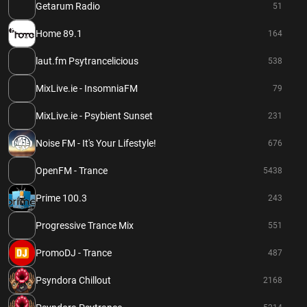
Getarum Radio
51
Home 89.1
164
laut.fm Psytrancelicious
538
MixLive.ie - InsomniaFM
79
MixLive.ie - Psybient Sunset
231
Noise FM - It's Your Lifestyle!
676
OpenFM - Trance
5438
Prime 100.3
243
Progressive Trance Mix
551
PromoDJ - Trance
487
Psyndora Chillout
2168