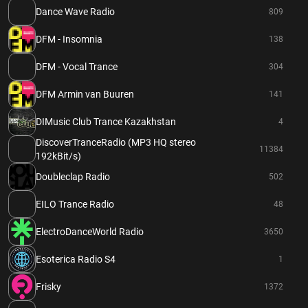
Dance Wave Radio
809
DFM - Insomnia
138
DFM - Vocal Trance
304
DFM Armin van Buuren
141
DIMusic Club Trance Kazakhstan
4
DiscoverTranceRadio (MP3 HQ stereo
11384
192kBit/s)
Doubleclap Radio
502
EILO Trance Radio
48
ElectroDanceWorld Radio
3650
Esoterica Radio S4
1
Frisky
1372