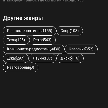
атмосферу транса, где бы вы ни находились.
Другие жанры
Рок альтернативный
(155)
Спорт
(108)
Техно
(125)
Ретро
(543)
Комьюнити-радиостанции
(30)
Классика
(352)
Джаз
(297)
Лаунж
(107)
Диско
(116)
Разговорные
(0)