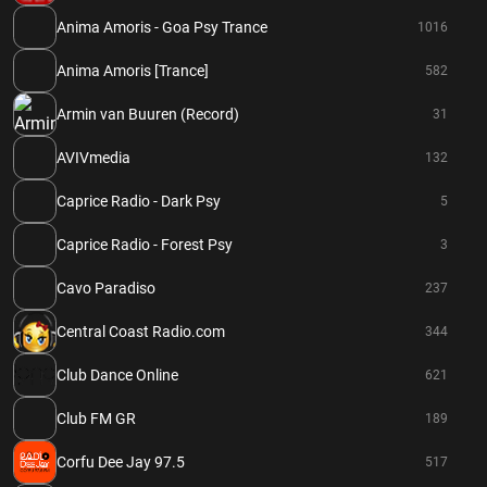
Anima Amoris - Goa Psy Trance
1016
Anima Amoris [Trance]
582
Armin van Buuren (Record)
31
AVIVmedia
132
Caprice Radio - Dark Psy
5
Caprice Radio - Forest Psy
3
Cavo Paradiso
237
Central Coast Radio.com
344
Club Dance Online
621
Club FM GR
189
Corfu Dee Jay 97.5
517