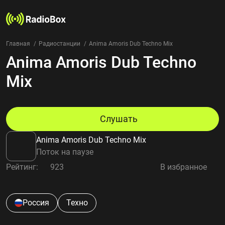
Главная
Радиостанции
Anima Amoris Dub Techno Mix
Anima Amoris Dub Techno
Радиостанции
Жанры
Mix
Страны
Рейтинг
Избранное
Слушать
О нас
Anima Amoris Dub Techno Mix
Добавить радиостанцию
Поток на паузе
Контакты
Рейтинг:
923
В избранное
Конфиденциальность
Россия
Техно