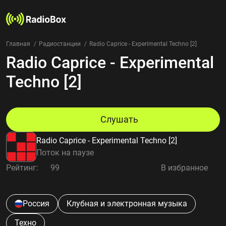
Главная
Радиостанции
Radio Caprice - Experimental Techno [2]
Radio Caprice - Experimental
Радиостанции
Жанры
Techno [2]
Страны
Рейтинг
Избранное
Слушать
О нас
Radio Caprice - Experimental Techno [2]
Добавить радиостанцию
Поток на паузе
Контакты
Рейтинг:
99
В избранное
Конфиденциальность
Россия
Клубная и электронная музыка
Техно