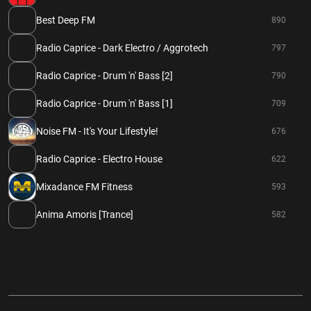
Best Deep FM
890
Radio Caprice - Dark Electro / Aggrotech
797
Radio Caprice - Drum 'n' Bass [2]
790
Radio Caprice - Drum 'n' Bass [1]
709
Noise FM - It's Your Lifestyle!
676
Radio Caprice - Electro House
622
Mixadance FM Fitness
593
Anima Amoris [Trance]
582