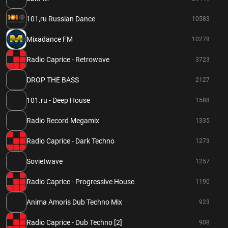
101,ru Russian Dance
10583
Mixadance FM
10278
Radio Caprice - Retrowave
3723
DROP THE BASS
2127
101.ru - Deep House
1588
Radio Record Megamix
1335
Radio Caprice - Dark Techno
1273
Sovietwave
1257
Radio Caprice - Progressive House
1190
Anima Amoris Dub Techno Mix
923
Radio Caprice - Dub Techno [2]
908