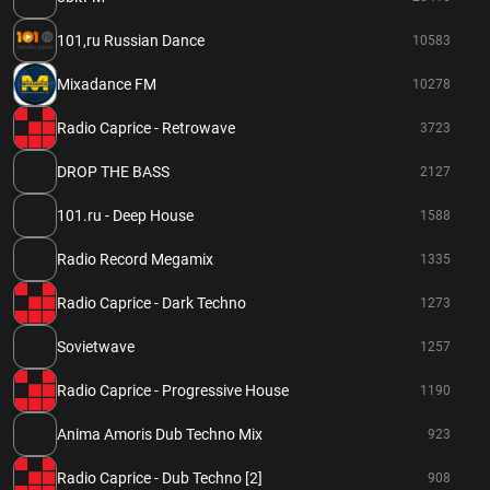
101,ru Russian Dance
10583
Mixadance FM
10278
Radio Caprice - Retrowave
3723
DROP THE BASS
2127
101.ru - Deep House
1588
Radio Record Megamix
1335
Radio Caprice - Dark Techno
1273
Sovietwave
1257
Radio Caprice - Progressive House
1190
Anima Amoris Dub Techno Mix
923
Radio Caprice - Dub Techno [2]
908