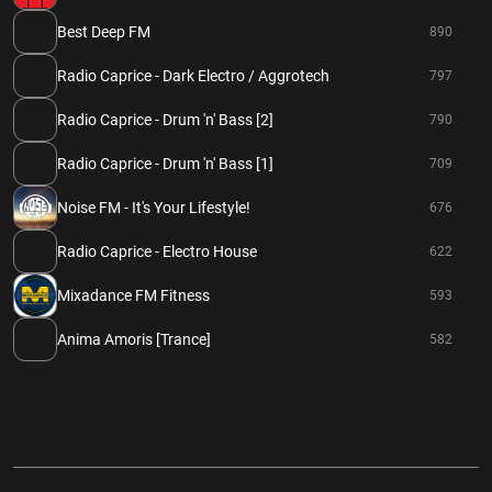
Best Deep FM
890
Radio Caprice - Dark Electro / Aggrotech
797
Radio Caprice - Drum 'n' Bass [2]
790
Radio Caprice - Drum 'n' Bass [1]
709
Noise FM - It's Your Lifestyle!
676
Radio Caprice - Electro House
622
Mixadance FM Fitness
593
Anima Amoris [Trance]
582