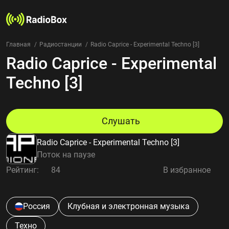
Главная
Радиостанции
Radio Caprice - Experimental Techno [3]
Radio Caprice - Experimental
Радиостанции
Жанры
Techno [3]
Страны
Рейтинг
Избранное
Слушать
О нас
Radio Caprice - Experimental Techno [3]
Добавить радиостанцию
Поток на паузе
Контакты
Рейтинг:
84
В избранное
Конфиденциальность
Россия
Клубная и электронная музыка
Техно