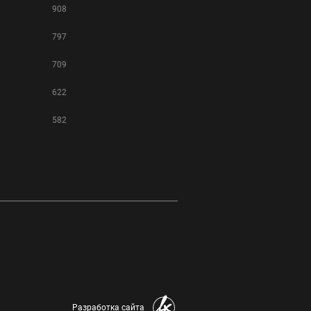
908
797
709
622
582
Разработка сайта