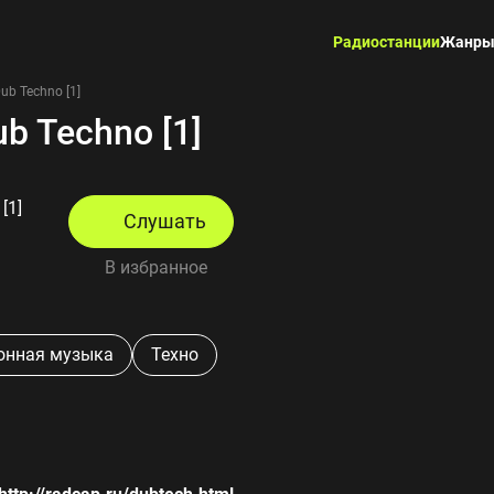
Радиостанции
Жанр
Dub Techno [1]
ub Techno [1]
[1]
Слушать
В избранное
ронная музыка
Техно