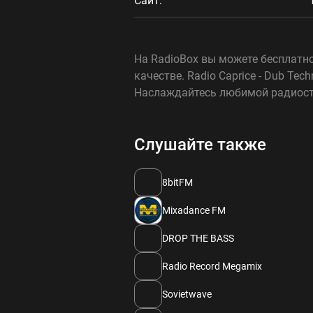
Сайт:
На RadioBox вы можете бесплатно 
качестве. Radio Caprice - Dub Te
Наслаждайтесь любимой радиоста
Слушайте также
8bitFM
Mixadance FM
DROP THE BASS
Radio Record Megamix
Sovietwave