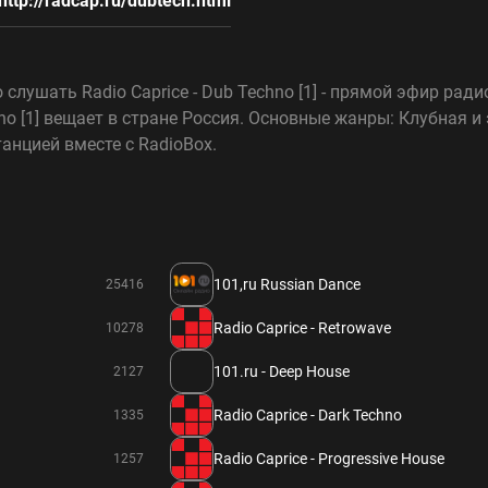
http://radcap.ru/dubtech.html
слушать Radio Caprice - Dub Techno [1] - прямой эфир рад
chno [1] вещает в стране Россия. Основные жанры: Клубная и
нцией вместе с RadioBox.
101,ru Russian Dance
25416
Radio Caprice - Retrowave
10278
101.ru - Deep House
2127
Radio Caprice - Dark Techno
1335
Radio Caprice - Progressive House
1257