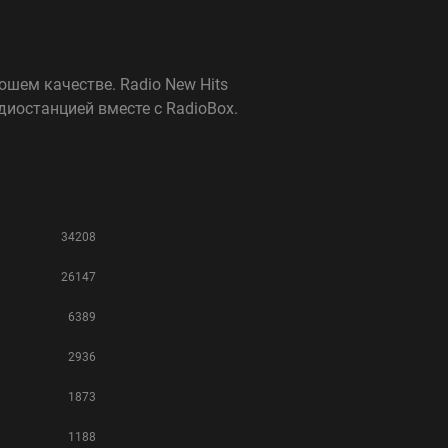
ошем качестве. Radio New Hits
иостанцией вместе с RadioBox.
34208
26147
6389
2936
1873
1188