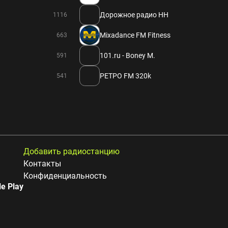
Дорожное радио НН
1116
Mixadance FM Fitness
663
101.ru - Boney M.
591
РЕТРО FM 320k
541
Добавить радиостанцию
Контакты
Конфиденциальность
e Play