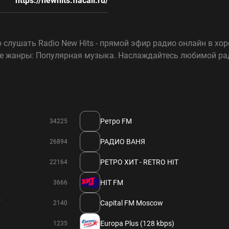
https://newhits.flacall.ru/
 слушать Radio New Hits - прямой эфир радио онлайн в хор
ые жанры: Популярная музыка. Наслаждайтесь любимой рад
Ретро FM
34225
РАДИО ВАНЯ
26894
РЕТРО ХИТ - RETRO HIT
22164
HIT FM
3666
.
Capital FM Moscow
2140
Europa Plus (128 kbps)
1235