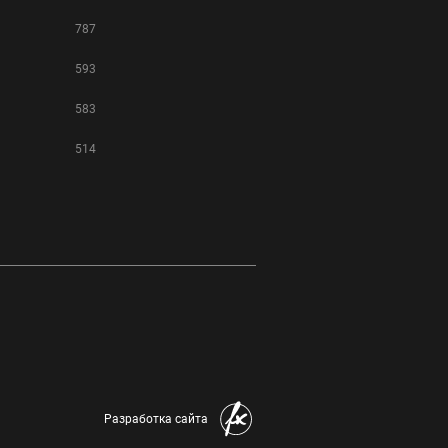
787
593
583
514
Разработка сайта