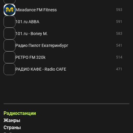
Mixadance FM Fitness
593
101.ru ABBA
591
101.ru - Boney M.
583
Радио Пилот Екатеринбург
541
РЕТРО FM 320k
514
РАДИО КАФЕ - Radio CAFE
471
Радиостанции
Жанры
Страны