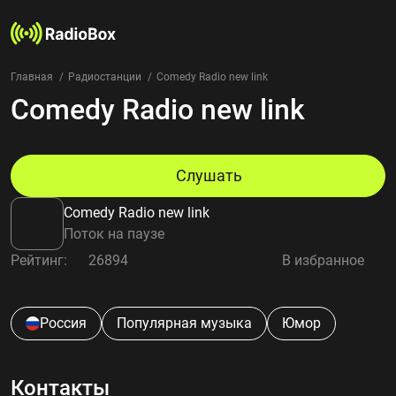
Главная
Радиостанции
Comedy Radio new link
Comedy Radio new link
Радиостанции
Жанры
Страны
Рейтинг
Слушать
Избранное
Comedy Radio new link
О нас
Поток на паузе
Рейтинг:
26894
В избранное
Добавить радиостанцию
Контакты
Конфиденциальность
Россия
Популярная музыка
Юмор
Контакты