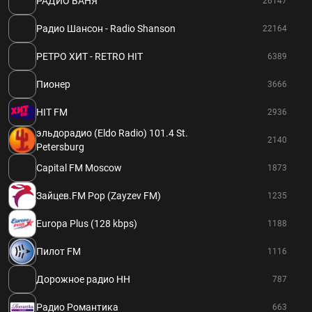
РАДИО ВАНЯ
26147
Радио Шансон - Radio Shanson
22164
РЕТРО ХИТ - RETRO HIT
6389
Пионер
3666
HIT FM
2936
эльдорадио (Eldo Radio) 101.4 St.
2140
Petersburg
Capital FM Moscow
1873
Зайцев.FM Pop (Zayzev FM)
1235
Europa Plus (128 kbps)
1188
Пилот FM
1116
Дорожное радио НН
787
Радио Романтика
663