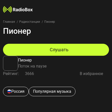
Главная
Радиостанции
Пионер
Пионер
Радиостанции
Жанры
Страны
Рейтинг
Слушать
Избранное
Пионер
О нас
Поток на паузе
Рейтинг:
3666
В избранное
Добавить радиостанцию
Контакты
Конфиденциальность
Россия
Популярная музыка