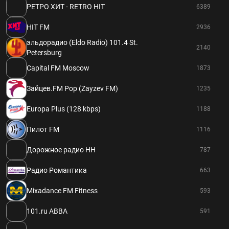
РЕТРО ХИТ - RETRO HIT
6389
HIT FM
2936
эльдорадио (Eldo Radio) 101.4 St.
2140
Petersburg
Capital FM Moscow
1873
Зайцев.FM Pop (Zayzev FM)
1235
Europa Plus (128 kbps)
1188
Пилот FM
1116
Дорожное радио НН
787
Радио Романтика
663
Mixadance FM Fitness
593
101.ru ABBA
591