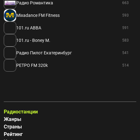
Радио Романтика
663
Mixadance FM Fitness
593
101.ru ABBA
591
101.ru - Boney M.
583
Радио Пилот Екатеринбург
541
РЕТРО FM 320k
514
Радиостанции
Жанры
Страны
Рейтинг