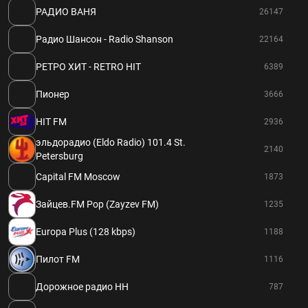
РАДИО ВАНЯ
26147
Радио Шансон - Radio Shanson
22164
РЕТРО ХИТ - RETRO HIT
6389
Пионер
3666
HIT FM
2936
эльдорадио (Eldo Radio) 101.4 St.
2140
Petersburg
Capital FM Moscow
1873
Зайцев.FM Pop (Zayzev FM)
1235
Europa Plus (128 kbps)
1188
Пилот FM
1116
Дорожное радио НН
787