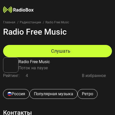
Главная
Радиостанции
Radio Free Music
Radio Free Music
Радиостанции
Жанры
Страны
Рейтинг
Слушать
Избранное
Radio Free Music
О нас
Поток на паузе
Рейтинг:
4
В избранное
Добавить радиостанцию
Контакты
Конфиденциальность
Россия
Популярная музыка
Ретро
Контакты