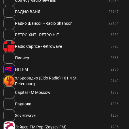
Comedy Radio new link
26894
РАДИО ВАНЯ
26147
Радио Шансон - Radio Shanson
22164
РЕТРО ХИТ - RETRO HIT
6389
Radio Caprice - Retrowave
3723
Пионер
3666
HIT FM
2936
эльдорадио (Eldo Radio) 101.4 St.
2140
Petersburg
Capital FM Moscow
1873
Радиола
1806
Sovietwave
1257
Зайцев.FM Pop (Zayzev FM)
1235