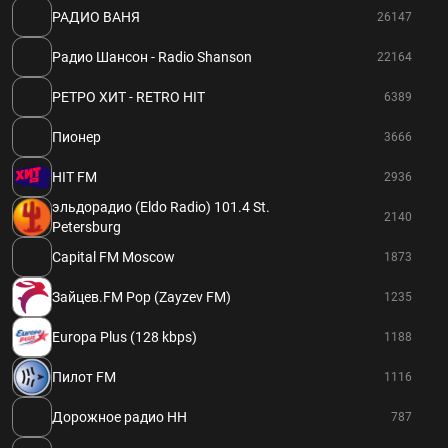
РАДИО ВАНЯ
26147
Радио Шансон - Radio Shanson
22164
РЕТРО ХИТ - RETRO HIT
6389
Пионер
3666
HIT FM
2936
эльдорадио (Eldo Radio) 101.4 St.
2140
Petersburg
Capital FM Moscow
1873
Зайцев.FM Pop (Zayzev FM)
1235
Europa Plus (128 kbps)
1188
Пилот FM
1116
Дорожное радио НН
787