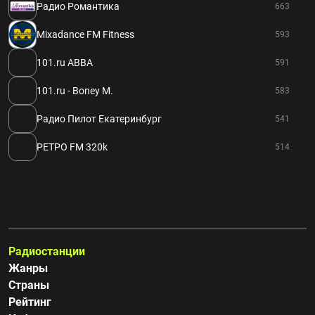
Радио Романтика
663
Mixadance FM Fitness
593
101.ru ABBA
591
101.ru - Boney M.
583
Радио Пилот Екатеринбург
541
РЕТРО FM 320k
514
Радиостанции
Жанры
Страны
Рейтинг