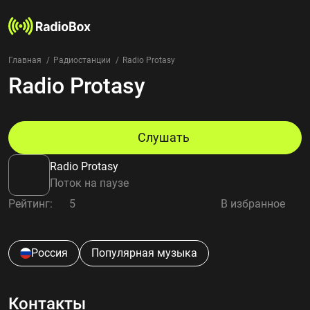
Главная
Радиостанции
Radio Protasy
Radio Protasy
Радиостанции
Жанры
Страны
Рейтинг
Слушать
Избранное
Radio Protasy
О нас
Поток на паузе
Рейтинг:
5
В избранное
Добавить радиостанцию
Контакты
Конфиденциальность
Россия
Популярная музыка
Контакты