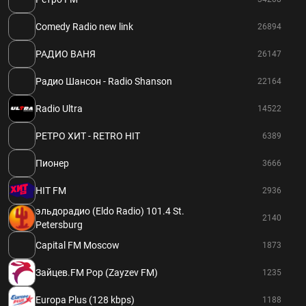
Comedy Radio new link
26894
РАДИО ВАНЯ
26147
Радио Шансон - Radio Shanson
22164
Radio Ultra
14522
РЕТРО ХИТ - RETRO HIT
6389
Пионер
3666
HIT FM
2936
эльдорадио (Eldo Radio) 101.4 St.
2140
Petersburg
Capital FM Moscow
1873
Зайцев.FM Pop (Zayzev FM)
1235
Europa Plus (128 kbps)
1188