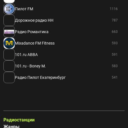
Пилот FM
1116
Дорожное радио НН
787
Радио Романтика
663
Mixadance FM Fitness
593
101.ru ABBA
591
101.ru - Boney M.
583
Радио Пилот Екатеринбург
541
Радиостанции
Жанры