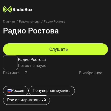
Главная
Радиостанции
Радио Ростова
Радио Ростова
Радиостанции
Жанры
Страны
Рейтинг
Слушать
Избранное
Радио Ростова
О нас
Поток на паузе
Рейтинг:
7
В избранное
Добавить радиостанцию
Контакты
Конфиденциальность
Россия
Популярная музыка
Рок альтернативный