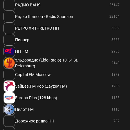
РАДИО ВАНЯ
26147
Радио Шансон - Radio Shanson
22164
РЕТРО ХИТ - RETRO HIT
6389
Пионер
3666
HIT FM
2936
эльдорадио (Eldo Radio) 101.4 St.
2140
Petersburg
Capital FM Moscow
1873
Зайцев.FM Pop (Zayzev FM)
1235
Europa Plus (128 kbps)
1188
Пилот FM
1116
Дорожное радио НН
787