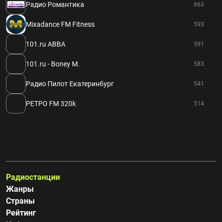
Радио Романтика
663
Mixadance FM Fitness
593
101.ru ABBA
591
101.ru - Boney M.
583
Радио Пилот Екатеринбург
541
РЕТРО FM 320k
514
Радиостанции
Жанры
Страны
Рейтинг