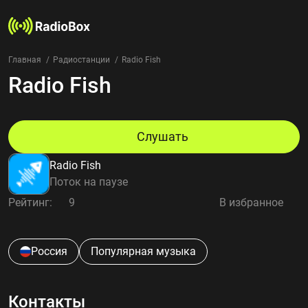
Главная
Радиостанции
Radio Fish
Radio Fish
Радиостанции
Жанры
Страны
Рейтинг
Слушать
Избранное
Radio Fish
О нас
Поток на паузе
Рейтинг:
9
В избранное
Добавить радиостанцию
Контакты
Конфиденциальность
Россия
Популярная музыка
Контакты