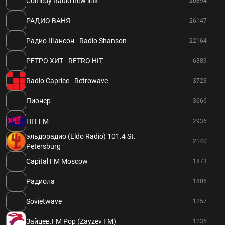
Comedy Radio new link
26894
РАДИО ВАНЯ
26147
Радио Шансон - Radio Shanson
22164
РЕТРО ХИТ - RETRO HIT
6389
Radio Caprice - Retrowave
3723
Пионер
3666
HIT FM
2936
эльдорадио (Eldo Radio) 101.4 St.
2140
Petersburg
Capital FM Moscow
1873
Радиола
1806
Sovietwave
1257
Зайцев.FM Pop (Zayzev FM)
1235