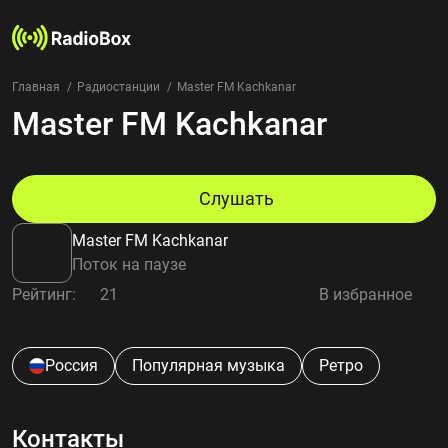
Главная
Радиостанции
Master FM Kachkanar
Master FM Kachkanar
Радиостанции
Жанры
Страны
Рейтинг
Слушать
Избранное
Master FM Kachkanar
О нас
Поток на паузе
Рейтинг:
21
В избранное
Добавить радиостанцию
Контакты
Конфиденциальность
Россия
Популярная музыка
Ретро
Контакты