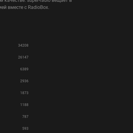
 качестве. super-radio вещает в
й вместе с RadioBox.
34208
26147
6389
2936
1873
1188
787
593