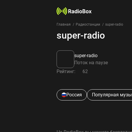
Главная
Радиостанции
super-radio
super-radio
super-radio
Поток на паузе
Рейтинг:
62
Россия
Популярная музы