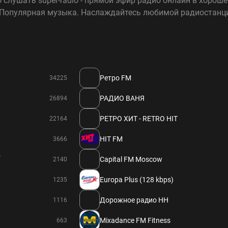
слушать super-radio - прямой эфир радио онлайн в хорошем
 Популярная музыка. Наслаждайтесь любимой радиостанцие
Ретро FM
34225
РАДИО ВАНЯ
26894
РЕТРО ХИТ - RETRO HIT
22164
HIT FM
3666
.
Capital FM Moscow
2140
Europa Plus (128 kbps)
1235
Дорожное радио НН
1116
Mixadance FM Fitness
663