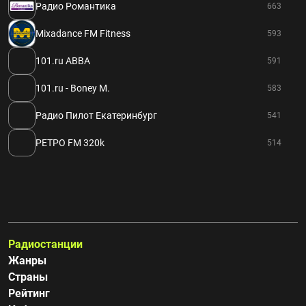
Радио Романтика
663
Mixadance FM Fitness
593
101.ru ABBA
591
101.ru - Boney M.
583
Радио Пилот Екатеринбург
541
РЕТРО FM 320k
514
Радиостанции
Жанры
Страны
Рейтинг