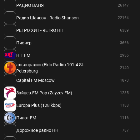
РАДИО ВАНЯ
26147
Радио Шансон - Radio Shanson
22164
РЕТРО ХИТ - RETRO HIT
6389
Пионер
3666
HIT FM
2936
эльдорадио (Eldo Radio) 101.4 St.
2140
Petersburg
Capital FM Moscow
1873
Зайцев.FM Pop (Zayzev FM)
1235
Europa Plus (128 kbps)
1188
Пилот FM
1116
Дорожное радио НН
787