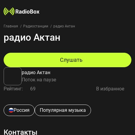
Главная
Радиостанции
радио Актан
радио Актан
Радиостанции
Жанры
Страны
Рейтинг
Слушать
Избранное
радио Актан
О нас
Поток на паузе
Рейтинг:
69
В избранное
Добавить радиостанцию
Контакты
Конфиденциальность
Россия
Популярная музыка
Контакты