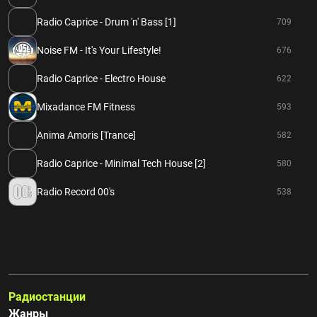
Radio Caprice - Drum 'n' Bass [1]
709
Noise FM - It's Your Lifestyle!
676
Radio Caprice - Electro House
622
Mixadance FM Fitness
593
Anima Amoris [Trance]
582
Radio Caprice - Minimal Tech House [2]
580
Radio Record 00's
538
Радиостанции
Жанры