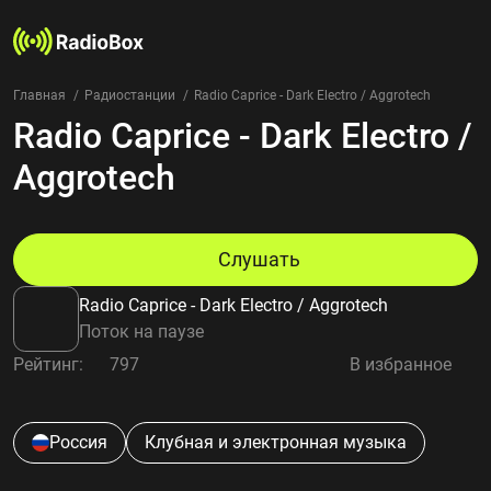
Главная
Радиостанции
Radio Caprice - Dark Electro / Aggrotech
Radio Caprice - Dark Electro /
Радиостанции
Жанры
Aggrotech
Страны
Рейтинг
Избранное
Слушать
О нас
Radio Caprice - Dark Electro / Aggrotech
Добавить радиостанцию
Поток на паузе
Контакты
Рейтинг:
797
В избранное
Конфиденциальность
Россия
Клубная и электронная музыка