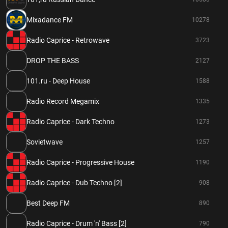
Mixadance FM
10278
Radio Caprice - Retrowave
3723
DROP THE BASS
2127
101.ru - Deep House
1588
Radio Record Megamix
1335
Radio Caprice - Dark Techno
1273
Sovietwave
1257
Radio Caprice - Progressive House
1190
Radio Caprice - Dub Techno [2]
908
Best Deep FM
890
Radio Caprice - Drum 'n' Bass [2]
790