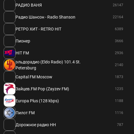
РАДИО ВАНЯ
26147
Радио Шансон - Radio Shanson
22164
РЕТРО ХИТ - RETRO HIT
6389
Пионер
3666
HIT FM
2936
эльдорадио (Eldo Radio) 101.4 St.
2140
Petersburg
Capital FM Moscow
1873
Зайцев.FM Pop (Zayzev FM)
1235
Europa Plus (128 kbps)
1188
Пилот FM
1116
Дорожное радио НН
787