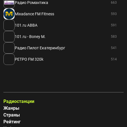
Радио Романтика
663
Mixadance FM Fitness
593
101.ru ABBA
591
101.ru - Boney M.
583
Радио Пилот Екатеринбург
541
РЕТРО FM 320k
514
Радиостанции
Жанры
Страны
Рейтинг