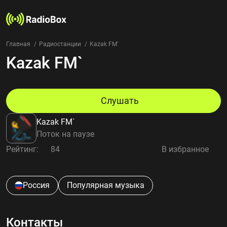
Главная
Радиостанции
Kazak FM`
Kazak FM`
Радиостанции
Жанры
Страны
Рейтинг
Слушать
Избранное
Kazak FM`
О нас
Поток на паузе
Рейтинг:
84
В избранное
Добавить радиостанцию
Контакты
Конфиденциальность
Россия
Популярная музыка
Контакты