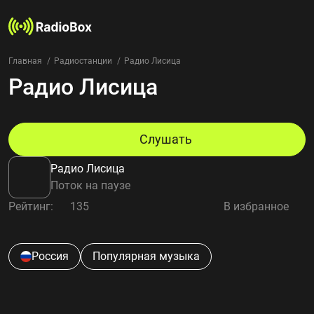
Главная
Радиостанции
Радио Лисица
Радио Лисица
Радиостанции
Жанры
Страны
Рейтинг
Слушать
Избранное
Радио Лисица
О нас
Поток на паузе
Рейтинг:
135
В избранное
Добавить радиостанцию
Контакты
Конфиденциальность
Россия
Популярная музыка