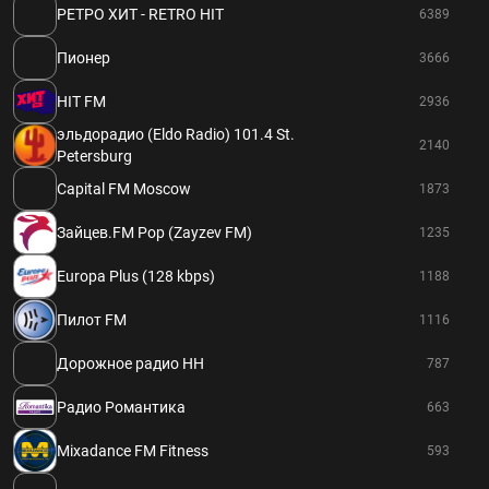
РЕТРО ХИТ - RETRO HIT
6389
Пионер
3666
HIT FM
2936
эльдорадио (Eldo Radio) 101.4 St.
2140
Petersburg
Capital FM Moscow
1873
Зайцев.FM Pop (Zayzev FM)
1235
Europa Plus (128 kbps)
1188
Пилот FM
1116
Дорожное радио НН
787
Радио Романтика
663
Mixadance FM Fitness
593