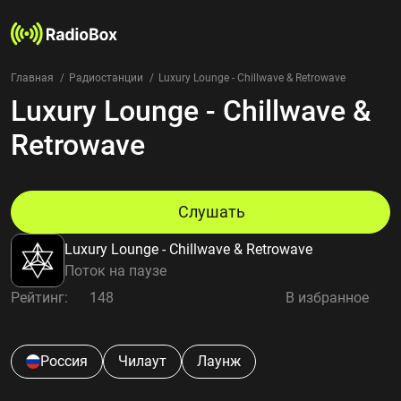
Главная
Радиостанции
Luxury Lounge - Chillwave & Retrowave
Luxury Lounge - Chillwave &
Радиостанции
Жанры
Retrowave
Страны
Рейтинг
Избранное
Слушать
О нас
Luxury Lounge - Chillwave & Retrowave
Добавить радиостанцию
Поток на паузе
Контакты
Рейтинг:
148
В избранное
Конфиденциальность
Россия
Чилаут
Лаунж