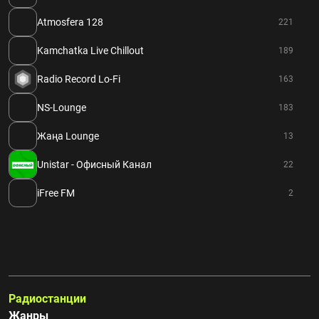
Atmosfera 128
221
Kamchatka Live Chillout
189
Radio Record Lo-Fi
163
NS-Lounge
183
Жаңа Lounge
13
Unistar - Офисный Канал
22
iFree FM
2
Радиостанции
Жанры