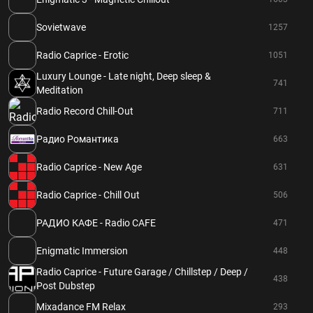
Sovietwave
1257
Radio Caprice - Erotic
1051
Luxury Lounge - Late night, Deep sleep &
741
Meditation
Radio Record Chill-Out
711
Радио Романтика
663
Radio Caprice - New Age
631
Radio Caprice - Chill Out
506
РАДИО КАФЕ - Radio CAFE
471
Enigmatic Immersion
448
Radio Caprice - Future Garage / Chillstep / Deep /
438
Post Dubstep
Mixadance FM Relax
293