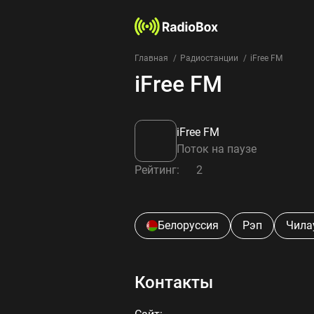
Главная
Радиостанции
iFree FM
iFree FM
iFree FM
Поток на паузе
Рейтинг:
2
Белоруссия
Рэп
Чила
Контакты