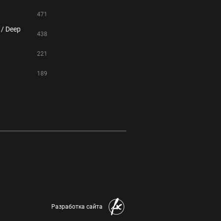
471
 / Deep
438
221
189
Разработка сайта