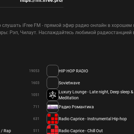
https://fm.ifree.pro/
 слушать iFree FM - прямой эфир радио онлайн в хорошем к
ры: Рэп, Чилаут. Наслаждайтесь любимой радиостанцией в
HIP HOP RADIO
19053
Sovietwave
1603
Luxury Lounge - Late night, Deep sleep &
1051
Meditation
Радио Романтика
711
Radio Caprice - Instrumental Hip-hop
631
 / Rap
Radio Caprice - Chill Out
511