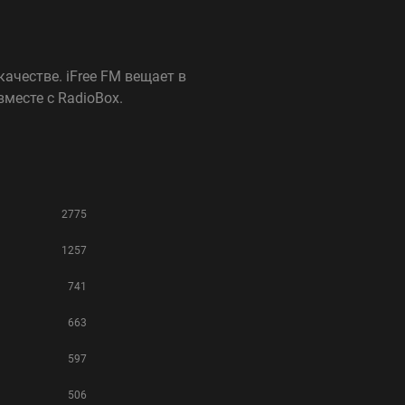
ачестве. iFree FM вещает в
месте с RadioBox.
2775
1257
741
663
597
506