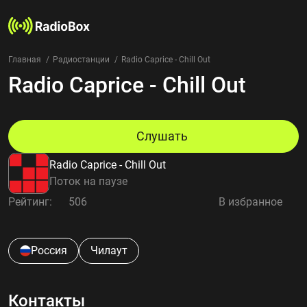
Главная
Радиостанции
Radio Caprice - Chill Out
Radio Caprice - Chill Out
Радиостанции
Жанры
Страны
Рейтинг
Слушать
Избранное
Radio Caprice - Chill Out
О нас
Поток на паузе
Рейтинг:
506
В избранное
Добавить радиостанцию
Контакты
Конфиденциальность
Россия
Чилаут
Контакты