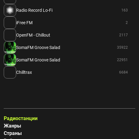
Radio Record Lo-Fi
163
iFree FM
2
OpenFM - Chillout
2117
SomaFM Groove Salad
35922
SomaFM Groove Salad
22951
Chilltrax
6684
Радиостанции
Жанры
Страны