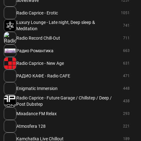
Sovietwave
1257
Radio Caprice - Erotic
1051
Luxury Lounge - Late night, Deep sleep &
741
Meditation
Radio Record Chill-Out
711
Радио Романтика
663
Radio Caprice - New Age
631
РАДИО КАФЕ - Radio CAFE
471
Enigmatic Immersion
448
Radio Caprice - Future Garage / Chillstep / Deep /
438
Post Dubstep
Mixadance FM Relax
293
Atmosfera 128
221
Kamchatka Live Chillout
189