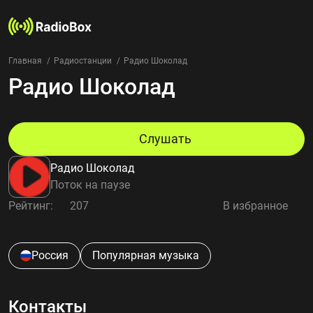
Главная
Радиостанции
Радио Шоколад
Радио Шоколад
Радиостанции
Жанры
Страны
Рейтинг
Слушать
Избранное
Радио Шоколад
О нас
Поток на паузе
Рейтинг:
207
В избранное
Добавить радиостанцию
Контакты
Конфиденциальность
Россия
Популярная музыка
Контакты