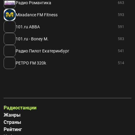
Радио Романтика
663
Mixadance FM Fitness
593
101.ru ABBA
591
101.ru - Boney M.
583
Радио Пилот Екатеринбург
541
РЕТРО FM 320k
514
Радиостанции
Жанры
Страны
Рейтинг