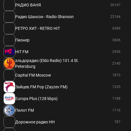
РАДИО ВАНЯ
26147
Радио Шансон - Radio Shanson
22164
РЕТРО ХИТ - RETRO HIT
6389
Пионер
3666
HIT FM
2936
эльдорадио (Eldo Radio) 101.4 St.
2140
Petersburg
Capital FM Moscow
1873
Зайцев.FM Pop (Zayzev FM)
1235
Europa Plus (128 kbps)
1188
Пилот FM
1116
Дорожное радио НН
787