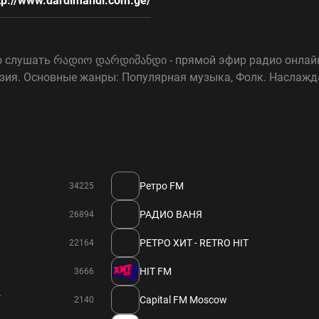
tp://www.dardimandi.com.ge/
о слушать რადიო დარდიმანდი - прямой эфир радио онлай
зия. Основные жанры: Популярная музыка, Фолк. Наслаж
Ретро FM
34225
РАДИО ВАНЯ
26894
РЕТРО ХИТ - RETRO HIT
22164
HIT FM
3666
.
Capital FM Moscow
2140