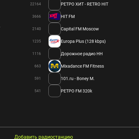
РЕТРО ХИТ - RETRO HIT
22164
HIT FM
3666
.
Capital FM Moscow
2140
Europa Plus (128 kbps)
1235
Дорожное радио НН
1116
Mixadance FM Fitness
663
101.ru - Boney M.
591
РЕТРО FM 320k
541
Добавить радиостанцию