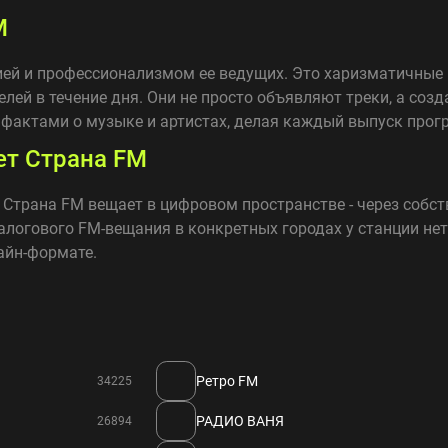
M
ей и профессионализмом ее ведущих. Это харизматичные 
ей в течение дня. Они не просто объявляют треки, а соз
 фактами о музыке и артистах, делая каждый выпуск про
ет Страна FM
трана FM вещает в цифровом пространстве - через собств
алогового FM-вещания в конкретных городах у станции нет,
айн-формате.
Ретро FM
34225
РАДИО ВАНЯ
26894