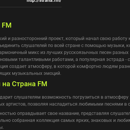
http://strana.fm/
 FM
кий и разносторонний проект, который начал свою работу к
бъединить слушателей по всей стране с помощью музыки, к
гармоничный микс из лучших русскоязычных песен разных 
 новыми талантливыми работами, а популярная эстрада - 
ция создает атмосферу, в которой комфортно людям разно
оящих музыкальных эмоций.
 на Страна FM
дарит слушателям возможность погрузиться в атмосферу 
ных артистов, позволяя насладиться любимыми песнями в 
остью оправдывает свое название, представляя слушат
ельно собранная коллекция самых ярких, знаковых и люби
ы.