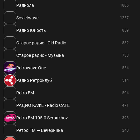
Радиола
1806
Sovietwave
1257
Радио Юность
859
Старое радио - Old Radio
832
Старое радио - Музыка
733
Retrowave One
554
Радио Ретроклуб
514
Retro FM
504
РАДИО КАФЕ - Radio CAFE
471
Retro FM 105.0 Serpukhov
393
Ретро FM — Вечеринка
240