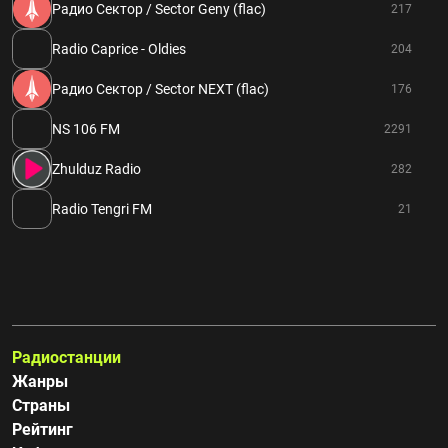
Радио Сектор / Sector Geny (flac)
217
Radio Caprice - Oldies
204
Радио Сектор / Sector NEXT (flac)
176
NS 106 FM
2291
Zhulduz Radio
282
Radio Tengri FM
21
Радиостанции
Жанры
Страны
Рейтинг