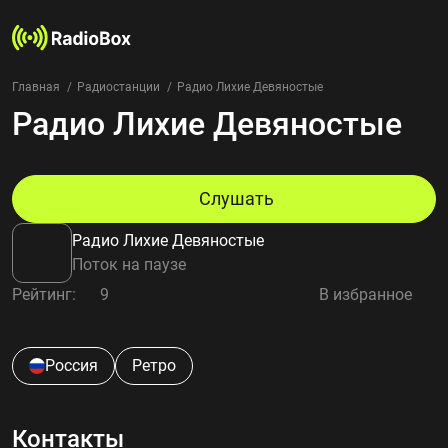
Главная
Радиостанции
Радио Лихие Девяностые
Радио Лихие Девяностые
Радиостанции
Жанры
Страны
Рейтинг
Слушать
Избранное
Радио Лихие Девяностые
О нас
Поток на паузе
Рейтинг:
9
В избранное
Добавить радиостанцию
Контакты
Конфиденциальность
Россия
Ретро
Контакты