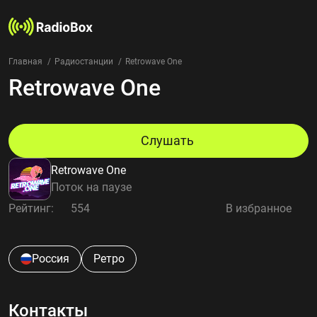
Главная
Радиостанции
Retrowave One
Retrowave One
Радиостанции
Жанры
Страны
Рейтинг
Слушать
Избранное
Retrowave One
О нас
Поток на паузе
Рейтинг:
554
В избранное
Добавить радиостанцию
Контакты
Конфиденциальность
Россия
Ретро
Контакты