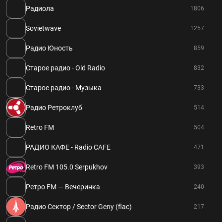
Радиола
1806
Sovietwave
1257
Радио Юность
859
Старое радио - Old Radio
832
Старое радио - Музыка
733
Радио Ретроклуб
514
Retro FM
504
РАДИО КАФЕ - Radio CAFE
471
Retro FM 105.0 Serpukhov
393
Ретро FM — Вечеринка
240
Радио Сектор / Sector Geny (flac)
217