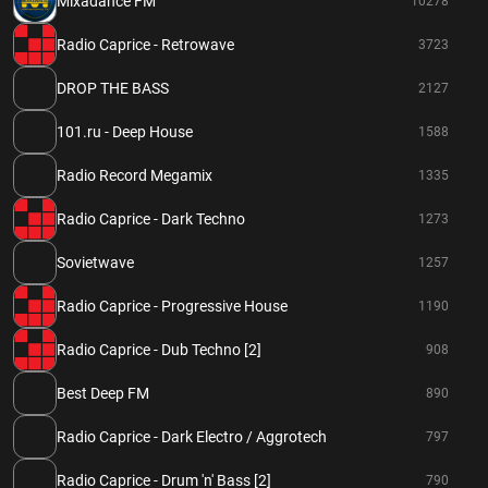
Mixadance FM
10278
Radio Caprice - Retrowave
3723
DROP THE BASS
2127
101.ru - Deep House
1588
Radio Record Megamix
1335
Radio Caprice - Dark Techno
1273
Sovietwave
1257
Radio Caprice - Progressive House
1190
Radio Caprice - Dub Techno [2]
908
Best Deep FM
890
Radio Caprice - Dark Electro / Aggrotech
797
Radio Caprice - Drum 'n' Bass [2]
790