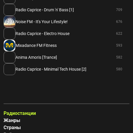
Radio Caprice - Drum 'n' Bass [1]
709
Noise FM - It's Your Lifestyle!
676
Radio Caprice - Electro House
622
Mixadance FM Fitness
593
Anima Amoris [Trance]
582
Radio Caprice - Minimal Tech House [2]
580
Радиостанции
Жанры
Страны