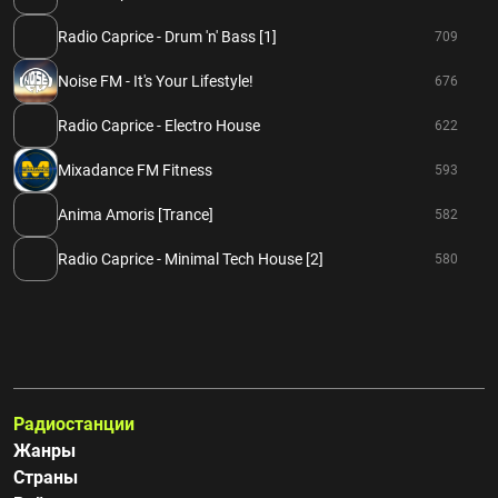
Radio Caprice - Drum 'n' Bass [1]
709
Noise FM - It's Your Lifestyle!
676
Radio Caprice - Electro House
622
Mixadance FM Fitness
593
Anima Amoris [Trance]
582
Radio Caprice - Minimal Tech House [2]
580
Радиостанции
Жанры
Страны