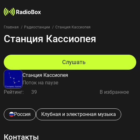
Главная
Радиостанции
Станция Кассиопея
Станция Кассиопея
Радиостанции
Жанры
Страны
Рейтинг
Слушать
Избранное
Станция Кассиопея
О нас
Поток на паузе
Рейтинг:
39
В избранное
Добавить радиостанцию
Контакты
Конфиденциальность
Россия
Клубная и электронная музыка
Контакты