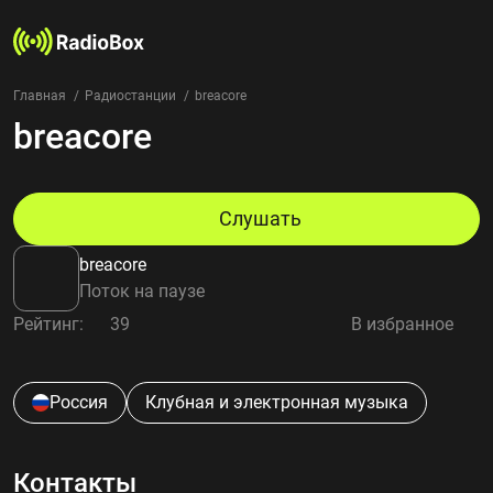
Главная
Радиостанции
breacore
breacore
Радиостанции
Жанры
Страны
Рейтинг
Слушать
Избранное
breacore
О нас
Поток на паузе
Рейтинг:
39
В избранное
Добавить радиостанцию
Контакты
Конфиденциальность
Россия
Клубная и электронная музыка
Контакты