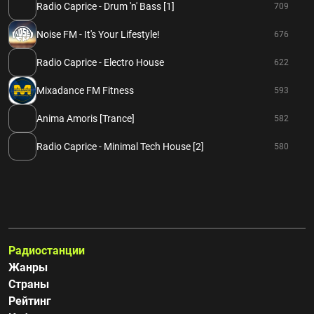
Radio Caprice - Drum 'n' Bass [1]
709
Noise FM - It's Your Lifestyle!
676
Radio Caprice - Electro House
622
Mixadance FM Fitness
593
Anima Amoris [Trance]
582
Radio Caprice - Minimal Tech House [2]
580
Радиостанции
Жанры
Страны
Рейтинг