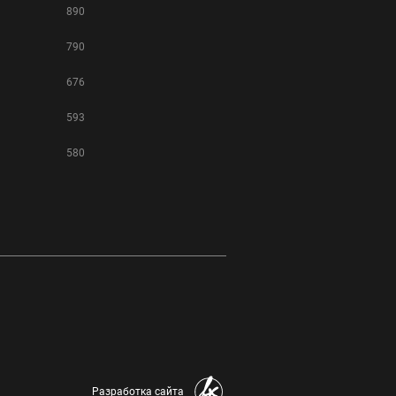
890
790
676
593
580
Разработка сайта