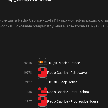
http://radcap.ru/lo-fi.html
слушать Radio Caprice - Lo-Fi [1] - прямой эфир радио онла
ране Россия. Основные жанры: Клубная и электронная музык
.
101,ru Russian Dance
25416
Radio Caprice - Retrowave
10278
101.ru - Deep House
2127
Radio Caprice - Dark Techno
1335
Radio Caprice - Progressive House
1257