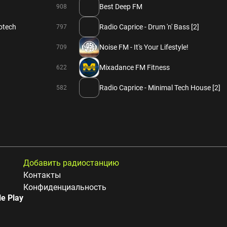
Best Deep FM
908
rotech
Radio Caprice - Drum 'n' Bass [2]
797
Noise FM - It's Your Lifestyle!
709
Mixadance FM Fitness
622
Radio Caprice - Minimal Tech House [2]
582
Добавить радиостанцию
Контакты
Конфиденциальность
e Play