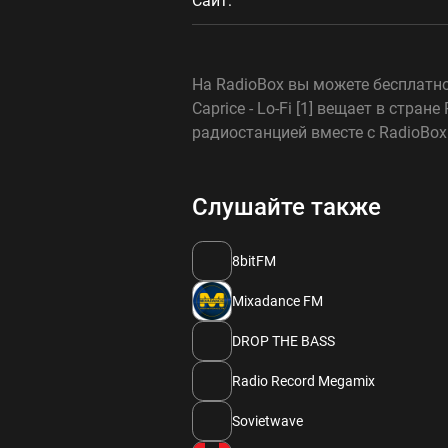
Сайт:
На RadioBox вы можете бесплатно 
Caprice - Lo-Fi [1] вещает в ст
радиостанцией вместе с RadioBox
Слушайте также
8bitFM
Mixadance FM
DROP THE BASS
Radio Record Megamix
Sovietwave