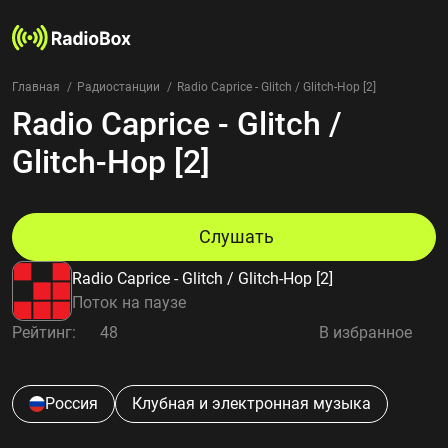
Главная
Радиостанции
Radio Caprice - Glitch / Glitch-Hop [2]
Radio Caprice - Glitch /
Радиостанции
Жанры
Glitch-Hop [2]
Страны
Рейтинг
Избранное
Слушать
О нас
Radio Caprice - Glitch / Glitch-Hop [2]
Добавить радиостанцию
Поток на паузе
Контакты
Рейтинг:
48
В избранное
Конфиденциальность
Россия
Клубная и электронная музыка