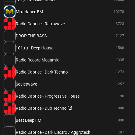
Mixadance FM
10278
Radio Caprice - Retrowave
3723
DROP THE BASS
2127
101.ru - Deep House
1588
Radio Record Megamix
1335
Radio Caprice - Dark Techno
1273
Sovietwave
1257
Radio Caprice - Progressive House
1190
Radio Caprice - Dub Techno [2]
908
Best Deep FM
890
Radio Caprice - Dark Electro / Aggrotech
797