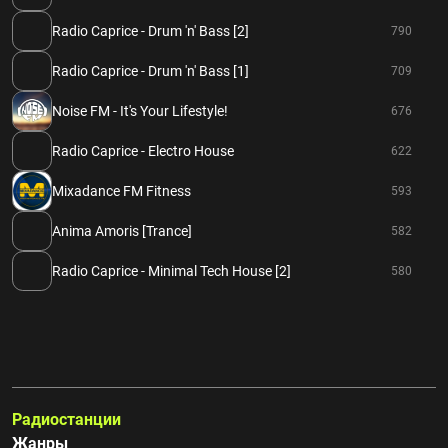
Radio Caprice - Drum 'n' Bass [2]
790
Radio Caprice - Drum 'n' Bass [1]
709
Noise FM - It's Your Lifestyle!
676
Radio Caprice - Electro House
622
Mixadance FM Fitness
593
Anima Amoris [Trance]
582
Radio Caprice - Minimal Tech House [2]
580
Радиостанции
Жанры