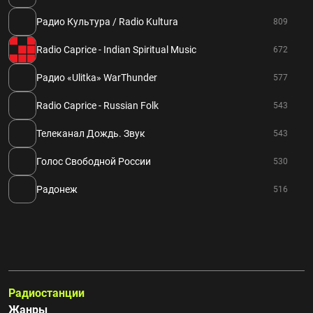
Радио Культура / Radio Kultura
809
Radio Caprice - Indian Spiritual Music
672
Радио «Ulitka» WarThunder
577
Radio Caprice - Russian Folk
543
Телеканал Дождь. Звук
543
Голос Свободной России
530
Радонеж
516
Радиостанции
Жанры