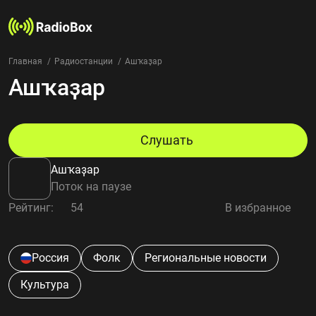
Главная
Радиостанции
Ашҡаҙар
Ашҡаҙар
Радиостанции
Жанры
Страны
Рейтинг
Слушать
Избранное
Ашҡаҙар
О нас
Поток на паузе
Рейтинг:
54
В избранное
Добавить радиостанцию
Контакты
Конфиденциальность
Россия
Фолк
Региональные новости
Культура