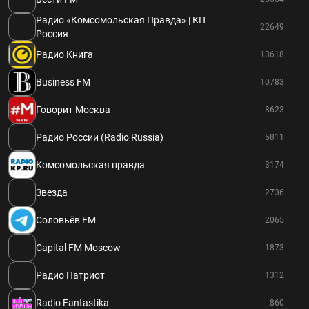
Радио «Комсомольская Правда» | КП
22649
Россия
Радио Книга
13618
Business FM
10783
Говорит Москва
8623
Радио России (Radio Russia)
5811
Комсомольская правда
3174
Звезда
2736
Соловьёв FM
2065
Capital FM Moscow
1873
Радио Патриот
1312
Radio Fantastika
860