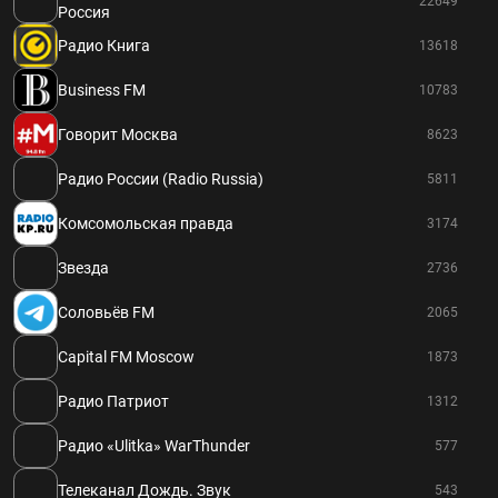
22649
Россия
Радио Книга
13618
Business FM
10783
Говорит Москва
8623
Радио России (Radio Russia)
5811
Комсомольская правда
3174
Звезда
2736
Соловьёв FM
2065
Capital FM Moscow
1873
Радио Патриот
1312
Радио «Ulitka» WarThunder
577
Телеканал Дождь. Звук
543