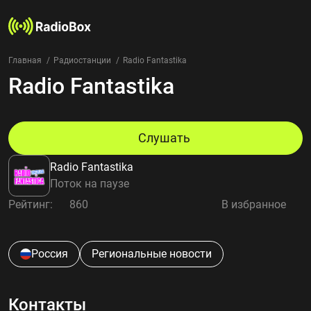
Главная
Радиостанции
Radio Fantastika
Radio Fantastika
Радиостанции
Жанры
Страны
Рейтинг
Слушать
Избранное
Radio Fantastika
О нас
Поток на паузе
Рейтинг:
860
В избранное
Добавить радиостанцию
Контакты
Конфиденциальность
Россия
Региональные новости
Контакты