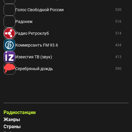
Голос Свободной России
530
Радонеж
516
Радио Ретроклуб
514
Коммерсантъ FM 93.6
434
Известия ТВ (звук)
413
Серебряный дождь
390
Радиостанции
Жанры
Страны