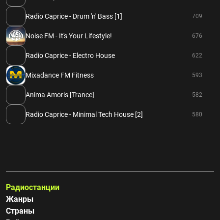
Radio Caprice - Drum 'n' Bass [1]
709
Noise FM - It's Your Lifestyle!
676
Radio Caprice - Electro House
622
Mixadance FM Fitness
593
Anima Amoris [Trance]
582
Radio Caprice - Minimal Tech House [2]
580
Радиостанции
Жанры
Страны