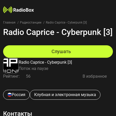
Главная
Радиостанции
Radio Caprice - Cyberpunk [3]
Radio Caprice - Cyberpunk [3]
Радиостанции
Жанры
Страны
Рейтинг
Слушать
Избранное
Radio Caprice - Cyberpunk [3]
О нас
Поток на паузе
Рейтинг:
56
В избранное
Добавить радиостанцию
Контакты
Конфиденциальность
Россия
Клубная и электронная музыка
Контакты