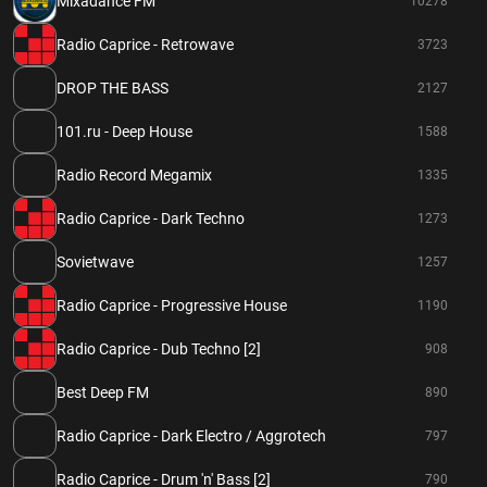
Mixadance FM
10278
Radio Caprice - Retrowave
3723
DROP THE BASS
2127
101.ru - Deep House
1588
Radio Record Megamix
1335
Radio Caprice - Dark Techno
1273
Sovietwave
1257
Radio Caprice - Progressive House
1190
Radio Caprice - Dub Techno [2]
908
Best Deep FM
890
Radio Caprice - Dark Electro / Aggrotech
797
Radio Caprice - Drum 'n' Bass [2]
790