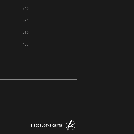
740
531
510
457
Разработка сайта