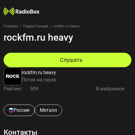
Главная
Радиостанции
rockfm.ru heavy
rockfm.ru heavy
Радиостанции
Жанры
Страны
Рейтинг
Слушать
Избранное
rockfm.ru heavy
О нас
Поток на паузе
Рейтинг:
909
В избранное
Добавить радиостанцию
Контакты
Конфиденциальность
Россия
Металл
Контакты