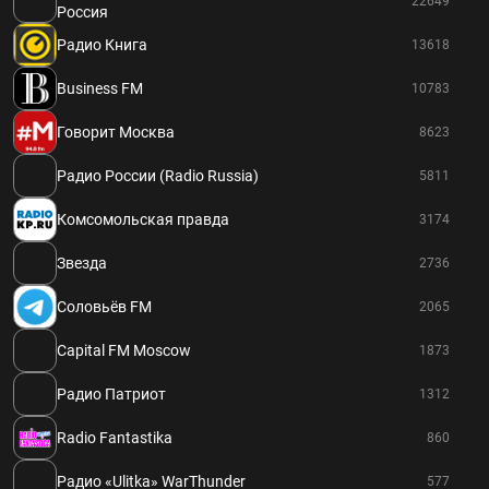
22649
Россия
Радио Книга
13618
Business FM
10783
Говорит Москва
8623
Радио России (Radio Russia)
5811
Комсомольская правда
3174
Звезда
2736
Соловьёв FM
2065
Capital FM Moscow
1873
Радио Патриот
1312
Radio Fantastika
860
Радио «Ulitka» WarThunder
577