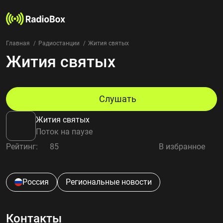
Главная
Радиостанции
Жития святых
Жития святых
Радиостанции
Жанры
Страны
Рейтинг
Слушать
Избранное
Жития святых
О нас
Поток на паузе
Рейтинг:
85
В избранное
Добавить радиостанцию
Контакты
Конфиденциальность
Россия
Региональные новости
Контакты