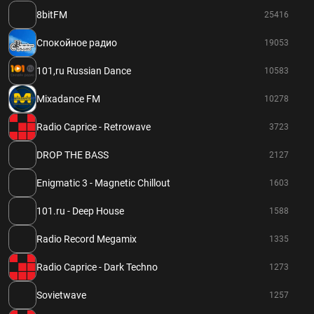
8bitFM
25416
Спокойное радио
19053
101,ru Russian Dance
10583
Mixadance FM
10278
Radio Caprice - Retrowave
3723
DROP THE BASS
2127
Enigmatic 3 - Magnetic Chillout
1603
101.ru - Deep House
1588
Radio Record Megamix
1335
Radio Caprice - Dark Techno
1273
Sovietwave
1257