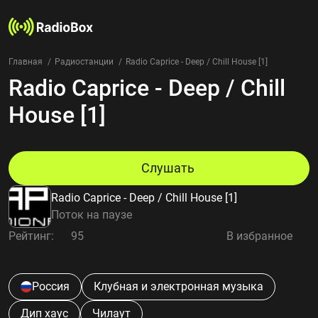
Главная
Радиостанции
Radio Caprice - Deep / Chill House [1]
Radio Caprice - Deep / Chill
Радиостанции
Жанры
House [1]
Страны
Рейтинг
Избранное
Слушать
О нас
Radio Caprice - Deep / Chill House [1]
Добавить радиостанцию
Поток на паузе
Контакты
Рейтинг:
95
В избранное
Конфиденциальность
Россия
Клубная и электронная музыка
Дип хаус
Чилаут