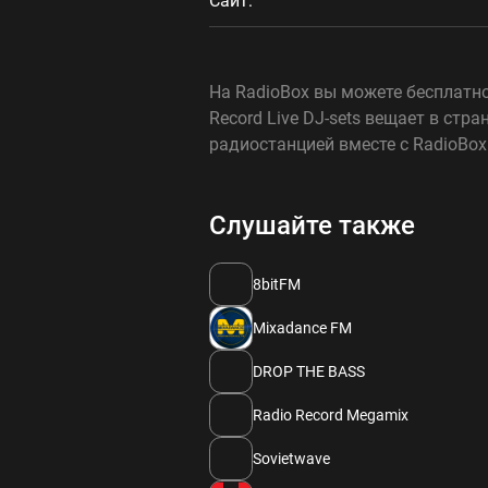
Сайт:
На RadioBox вы можете бесплатно 
Record Live DJ-sets вещает в ст
радиостанцией вместе с RadioBox
Слушайте также
8bitFM
Mixadance FM
DROP THE BASS
Radio Record Megamix
Sovietwave