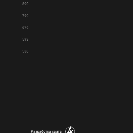
890
790
676
593
580
Разработка сайта