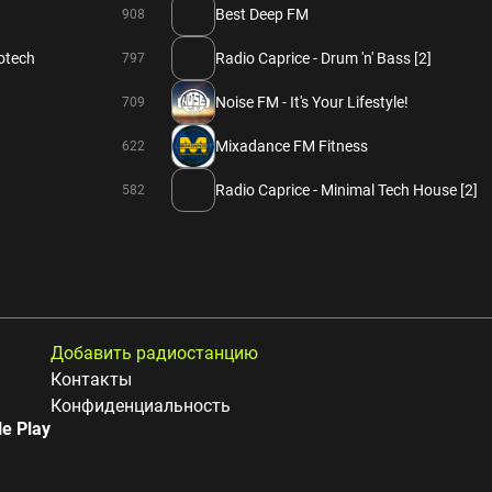
Best Deep FM
908
rotech
Radio Caprice - Drum 'n' Bass [2]
797
Noise FM - It's Your Lifestyle!
709
Mixadance FM Fitness
622
Radio Caprice - Minimal Tech House [2]
582
Добавить радиостанцию
Контакты
Конфиденциальность
e Play