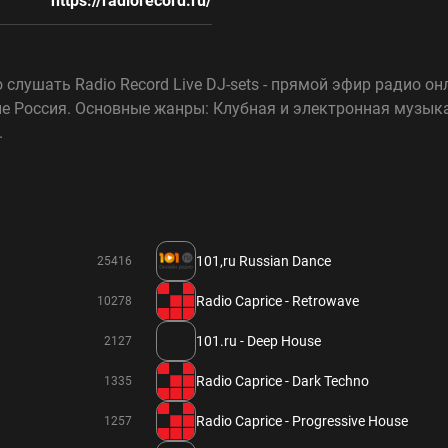
https://radiorecord.ru/
слушать Radio Record Live DJ-sets - прямой эфир радио он
ране Россия. Основные жанры: Клубная и электронная музы
.
101,ru Russian Dance
25416
Radio Caprice - Retrowave
10278
101.ru - Deep House
2127
Radio Caprice - Dark Techno
1335
Radio Caprice - Progressive House
1257