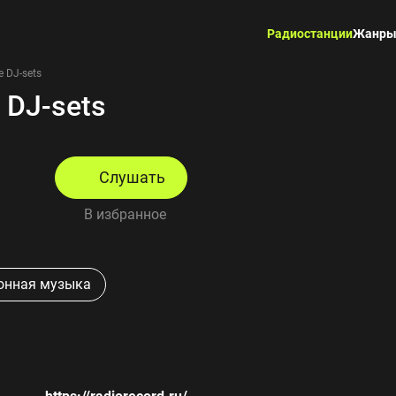
Радиостанции
Жанр
e DJ-sets
 DJ-sets
Слушать
В избранное
ронная музыка