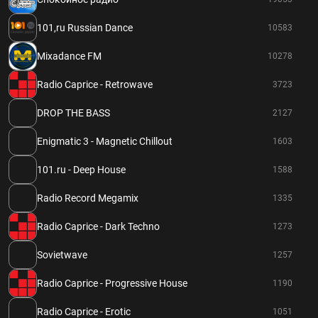
101,ru Russian Dance
10583
Mixadance FM
10278
Radio Caprice - Retrowave
3723
DROP THE BASS
2127
Enigmatic 3 - Magnetic Chillout
1603
101.ru - Deep House
1588
Radio Record Megamix
1335
Radio Caprice - Dark Techno
1273
Sovietwave
1257
Radio Caprice - Progressive House
1190
Radio Caprice - Erotic
1051