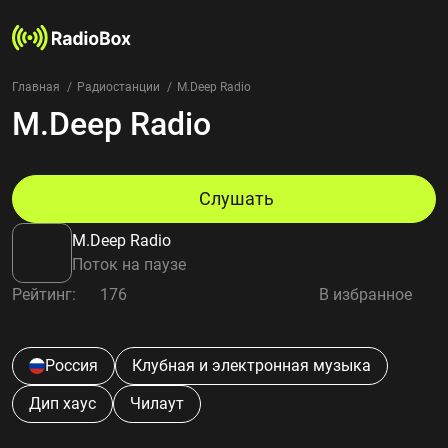
Главная
Радиостанции
M.Deep Radio
M.Deep Radio
Радиостанции
Жанры
Страны
Рейтинг
Слушать
Избранное
M.Deep Radio
О нас
Поток на паузе
Рейтинг:
176
В избранное
Добавить радиостанцию
Контакты
Конфиденциальность
Россия
Клубная и электронная музыка
Дип хаус
Чилаут