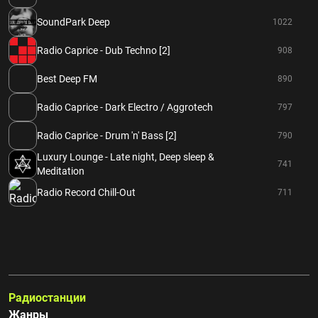
SoundPark Deep
1022
Radio Caprice - Dub Techno [2]
908
Best Deep FM
890
Radio Caprice - Dark Electro / Aggrotech
797
Radio Caprice - Drum 'n' Bass [2]
790
Luxury Lounge - Late night, Deep sleep &
741
Meditation
Radio Record Chill-Out
711
Радиостанции
Жанры