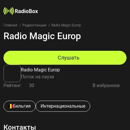
Главная
Радиостанции
Radio Magic Europ
Radio Magic Europ
Радиостанции
Жанры
Страны
Рейтинг
Слушать
Избранное
Radio Magic Europ
О нас
Поток на паузе
Рейтинг:
30
В избранное
Добавить радиостанцию
Контакты
Конфиденциальность
Бельгия
Интернациональные
Контакты