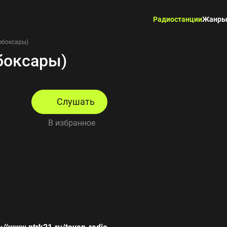
Радиостанции
Жанр
ебоксары)
боксары)
Слушать
В избранное