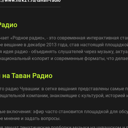
s://www.ntrk21.ru/tavan-radio
Радио
ачает «Родное радио», - это современная интерактивная ст
ое вещание в декабре 2013 года, став настоящей площадко
 идея радио - объединять слушателей через музыку, акту
национальный колорит и современные форматы, что делае
на Таван Радио
о радио Чувашии: в сетке вещания представлены самые п
ещательной компании, знакомящие с культурой, историей
ые включения: эфир часто становится площадкой для обс
е мнение и задать вопросы.
ня звучат тематические подборки музыки на чувашском и 