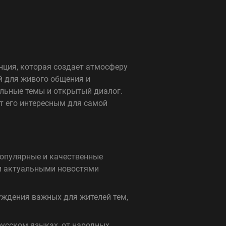
анция, которая создает атмосферу
й для живого общения и
альные темы и открытый диалог.
т его интересным для самой
опулярные и качественные
 и актуальными новостями
уждения важных для жителей тем,
русском языках, от народных