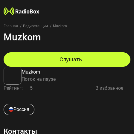
Главная
Радиостанции
Muzkom
Muzkom
Радиостанции
Жанры
Страны
Рейтинг
Слушать
Избранное
Muzkom
О нас
Поток на паузе
Рейтинг:
5
В избранное
Добавить радиостанцию
Контакты
Конфиденциальность
Россия
Контакты