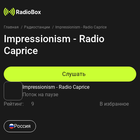
Главная
Радиостанции
Impressionism - Radio Caprice
Impressionism - Radio
Радиостанции
Жанры
Caprice
Страны
Рейтинг
Избранное
Слушать
О нас
Impressionism - Radio Caprice
Добавить радиостанцию
Поток на паузе
Контакты
Рейтинг:
9
В избранное
Конфиденциальность
Россия