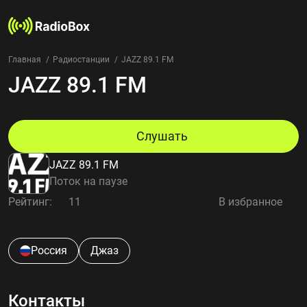
Главная
Радиостанции
JAZZ 89.1 FM
JAZZ 89.1 FM
Радиостанции
Жанры
Страны
Рейтинг
Слушать
Избранное
JAZZ 89.1 FM
О нас
Поток на паузе
Рейтинг:
11
В избранное
Добавить радиостанцию
Контакты
Конфиденциальность
Россия
Джаз
Контакты