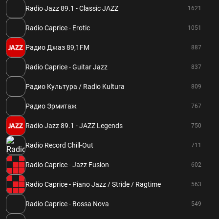
Radio Jazz 89.1 - Classic JAZZ
1621
Radio Caprice - Erotic
1051
Радио Джаз 89,1FM
887
Radio Caprice - Guitar Jazz
837
Радио Культура / Radio Kultura
809
Радио Эрмитаж
767
Radio Jazz 89.1 - JAZZ Legends
750
Radio Record Chill-Out
711
Radio Caprice - Jazz Fusion
602
Radio Caprice - Piano Jazz / Stride / Ragtime
563
Radio Caprice - Bossa Nova
549