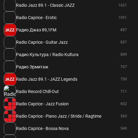
Radio Jazz 89.1 - Classic JAZZ
1621
Radio Caprice - Erotic
1051
Радио Джаз 89,1FM
887
Radio Caprice - Guitar Jazz
837
Радио Культура / Radio Kultura
809
Радио Эрмитаж
767
Radio Jazz 89.1 - JAZZ Legends
750
Radio Record Chill-Out
711
Radio Caprice - Jazz Fusion
602
Radio Caprice - Piano Jazz / Stride / Ragtime
563
Radio Caprice - Bossa Nova
549