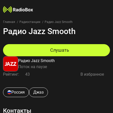
Главная
Радиостанции
Радио Jazz Smooth
Радио Jazz Smooth
Радиостанции
Жанры
Страны
Рейтинг
Слушать
Избранное
Радио Jazz Smooth
О нас
Поток на паузе
Рейтинг:
43
В избранное
Добавить радиостанцию
Контакты
Конфиденциальность
Россия
Джаз
Контакты